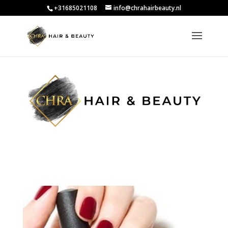
+31685021108
info@chrahairbeauty.nl