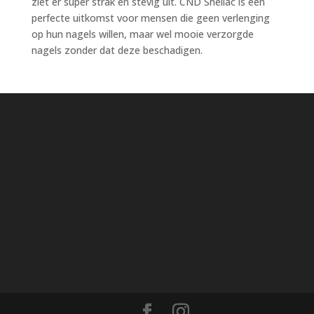
ziet er super strak en stevig uit. CND Shellac is een
perfecte uitkomst voor mensen die geen verlenging
op hun nagels willen, maar wel mooie verzorgde
nagels zonder dat deze beschadigen.